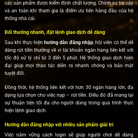
các sản phẩm được kiểm định chất lượng. Chính sự tin cậy
và an toàn khi tham gia là điểm ưu tiên hàng đầu của hệ
thống nhà cái.
Đổi thưởng nhanh, đặt lệnh giao dịch dễ dàng
Sau khi thực hiện
hướng dẫn đăng nhập
, hội viên có thể dễ
dàng rút tiền thưởng về ví tài khoản ngân hàng liên kết với
tốc độ xử lý chỉ từ 3 đến 5 phút. Hệ thống giao dịch hiện
đại giúp mọi thao tác diễn ra nhanh chóng và bảo mật
tuyệt đối.
Đồng thời, hệ thống liên kết với hơn 30 ngân hàng lớn, đa
dạng lựa chọn cho việc nạp – rút tiền. Điều đó đã mang lại
sự thuận tiện tối đa cho người dùng trong quá trình thực
hiện lệnh giao dịch.
Hướng dẫn đăng nhập với nhiều sản phẩm giải trí
Việc nắm vững cách login sẽ giúp người chơi dễ dàng