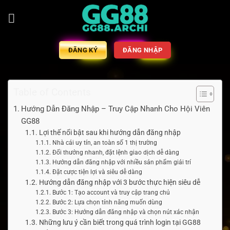
ĐĂNG KÝ
ĐĂNG NHẬP
Table of Contents
Hướng Dẫn Đăng Nhập – Truy Cập Nhanh Cho Hội Viên
GG88
Lợi thế nổi bật sau khi hướng dẫn đăng nhập
Nhà cái uy tín, an toàn số 1 thị trường
Đổi thưởng nhanh, đặt lệnh giao dịch dễ dàng
Hướng dẫn đăng nhập với nhiều sản phẩm giải trí
Đặt cược tiện lợi và siêu dễ dàng
Hướng dẫn đăng nhập với 3 bước thực hiện siêu dễ
Bước 1: Tạo account và truy cập trang chủ
Bước 2: Lựa chọn tính năng muốn dùng
Bước 3: Hướng dẫn đăng nhập và chọn nút xác nhận
Những lưu ý cần biết trong quá trình login tại GG88