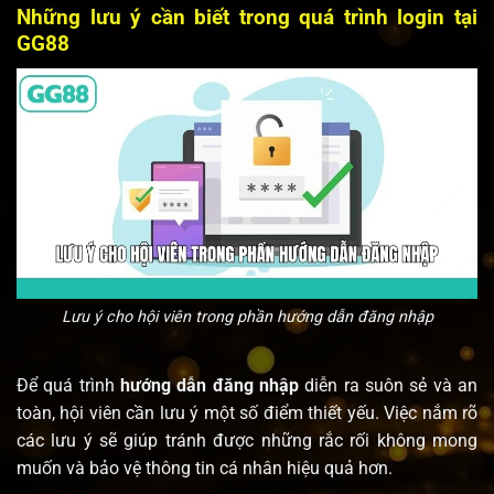
Những lưu ý cần biết trong quá trình login tại
GG88
Lưu ý cho hội viên trong phần hướng dẫn đăng nhập
Để quá trình
hướng dẫn đăng nhập
diễn ra suôn sẻ và an
toàn, hội viên cần lưu ý một số điểm thiết yếu. Việc nắm rõ
các lưu ý sẽ giúp tránh được những rắc rối không mong
muốn và bảo vệ thông tin cá nhân hiệu quả hơn.