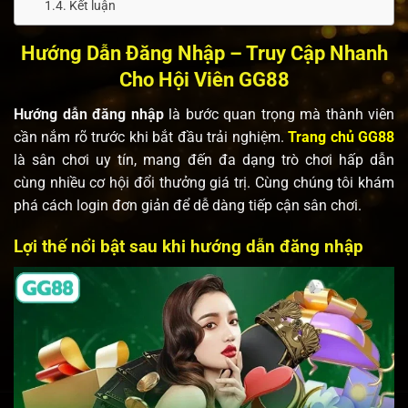
Kết luận
Hướng Dẫn Đăng Nhập – Truy Cập Nhanh
Cho Hội Viên GG88
Hướng dẫn đăng nhập
là bước quan trọng mà thành viên
cần nắm rõ trước khi bắt đầu trải nghiệm.
Trang chủ GG88
là sân chơi uy tín, mang đến đa dạng trò chơi hấp dẫn
cùng nhiều cơ hội đổi thưởng giá trị. Cùng chúng tôi khám
phá cách login đơn giản để dễ dàng tiếp cận sân chơi.
Lợi thế nổi bật sau khi hướng dẫn đăng nhập