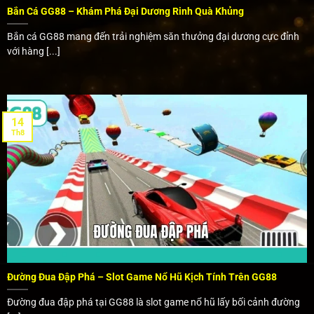
Bắn Cá GG88 – Khám Phá Đại Dương Rinh Quà Khủng
Bắn cá GG88 mang đến trải nghiệm săn thưởng đại dương cực đỉnh
với hàng [...]
14
Th8
Đường Đua Đập Phá – Slot Game Nổ Hũ Kịch Tính Trên GG88
Đường đua đập phá tại GG88 là slot game nổ hũ lấy bối cảnh đường