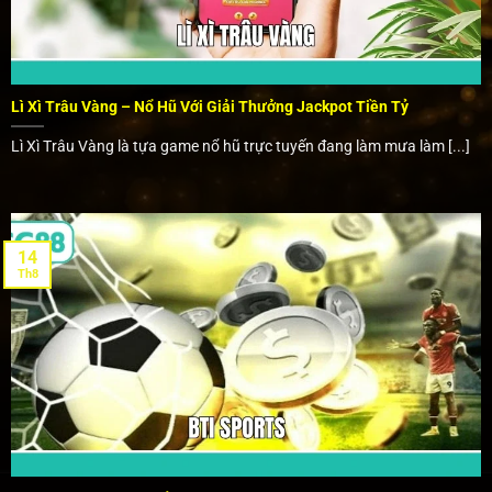
Lì Xì Trâu Vàng – Nổ Hũ Với Giải Thưởng Jackpot Tiền Tỷ
Lì Xì Trâu Vàng là tựa game nổ hũ trực tuyến đang làm mưa làm [...]
14
Th8