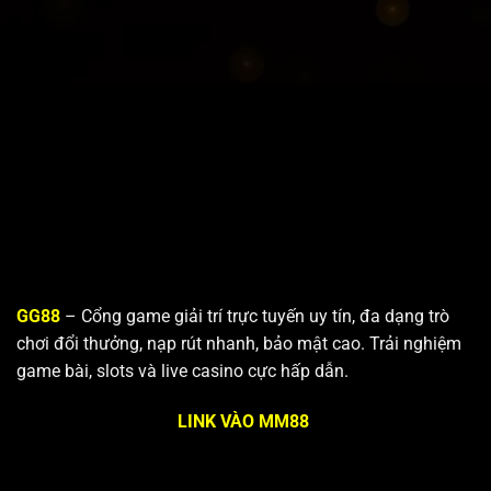
GG88
– Cổng game giải trí trực tuyến uy tín, đa dạng trò
chơi đổi thưởng, nạp rút nhanh, bảo mật cao. Trải nghiệm
game bài, slots và live casino cực hấp dẫn.
LINK VÀO MM88