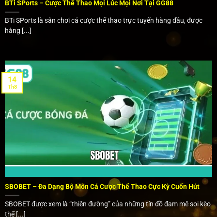
BTi SPorts – Cược Thể Thao Mọi Lúc Mọi Nơi Tại GG88
BTi SPorts là sân chơi cá cược thể thao trực tuyến hàng đầu, được
hàng [...]
14
Th8
SBOBET – Đa Dạng Bộ Môn Cá Cược Thể Thao Cực Kỳ Cuốn Hút
SBOBET được xem là “thiên đường” của những tín đồ đam mê soi kèo
thể [...]