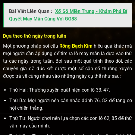
Bài Viết Liên Quan :
Xổ Số Miền Trung - Khám Phá Bí
Quyết May Mắn Cùng Với GG88
Dựa theo thứ ngày trong tuần
Một phương pháp soi cầu
Rồng Bạch Kim
hiệu quả khác mà
mọi người cần áp dụng để tìm ra lô may mắn là dựa vào thứ
tự các ngày trong tuần. Bởi sau một quá trình theo dõi, các
chuyên gia đã đúc kết được một số cặp số thường xuyên
được trả về cùng nhau vào những ngày cụ thể như sau:
Thứ Hai: Thường xuyên xuất hiện con lô 33, 47.
Thứ Ba: Mọi người nên cân nhắc đánh 76, 82 để tăng cơ
hội chiến thắng.
Thứ Tư: Người chơi nên lựa chọn các con lô 62, 85 để thử
vận may của minh.