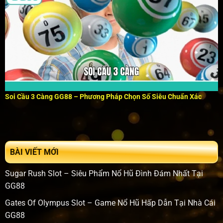
Soi Cầu 3 Càng GG88 – Phương Pháp Chọn Số Siêu Chuẩn Xác
BÀI VIẾT MỚI
Sugar Rush Slot – Siêu Phẩm Nổ Hũ Đình Đám Nhất Tại
GG88
Gates Of Olympus Slot – Game Nổ Hũ Hấp Dẫn Tại Nhà Cái
GG88