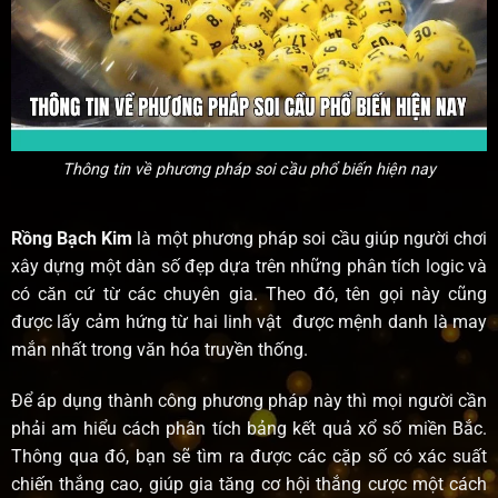
Thông tin về phương pháp soi cầu phổ biến hiện nay
Rồng Bạch Kim
là một phương pháp soi cầu giúp người chơi
xây dựng một dàn số đẹp dựa trên những phân tích logic và
có căn cứ từ các chuyên gia. Theo đó, tên gọi này cũng
được lấy cảm hứng từ hai linh vật được mệnh danh là may
mắn nhất trong văn hóa truyền thống.
Để áp dụng thành công phương pháp này thì mọi người cần
phải am hiểu cách phân tích bảng kết quả xổ số miền Bắc.
Thông qua đó, bạn sẽ tìm ra được các cặp số có xác suất
chiến thắng cao, giúp gia tăng cơ hội thắng cược một cách