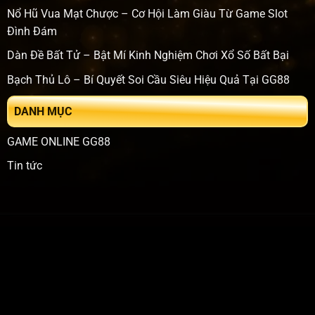
Nổ Hũ Vua Mạt Chược – Cơ Hội Làm Giàu Từ Game Slot
Đình Đám
Dàn Đề Bất Tử – Bật Mí Kinh Nghiệm Chơi Xổ Số Bất Bại
Bạch Thủ Lô – Bí Quyết Soi Cầu Siêu Hiệu Quả Tại GG88
DANH MỤC
GAME ONLINE GG88
Tin tức