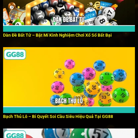
Dàn Đề Bất Tử – Bật Mí Kinh Nghiệm Chơi Xổ Số Bất Bại
Bạch Thủ Lô – Bí Quyết Soi Cầu Siêu Hiệu Quả Tại GG88