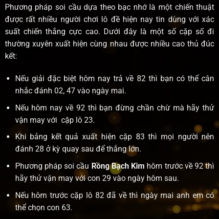
Phương pháp soi cầu dựa theo bạc nhớ là một chiến thuật
được rất nhiều người chơi lô đề hiện nay tin dùng với xác
suất chiến thắng cực cao. Dưới đây là một số cặp số đi
thường xuyên xuất hiện cùng nhau được nhiều cao thủ đúc
kết:
Nếu giải đặc biệt hôm nay trả về 82 thì bạn có thể cân
nhắc đánh 02, 47 vào ngày mai.
Nếu hôm nay về 92 thì bạn đừng chần chừ mà hãy thử
vận may với cặp lô 23.
Khi bảng kết quả xuất hiện cặp 83 thì mọi người nên
đánh 28 ở kỳ quay sau để thắng lớn.
Phương pháp soi cầu
Rồng Bạch Kim
hôm trước về 92 thì
hãy thử vận may với con 29 vào ngày hôm sau.
Nếu hôm trước cặp lô 82 đã về thì ngày mai anh em có
thể chọn con 63.