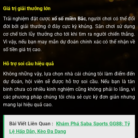
Giá trị giải thưởng lớn
Trải nghiệm đặt cược
xổ số miền Bắc
, người chơi có thể đổi
đời bởi giải thưởng ở đây cực kỳ khủng. Sân chơi sử dụng
cơ chế tích lũy thưởng cho tới khi tìm ra người chiến thắng.
Vì vậy, nếu bạn may mắn dự đoán chính xác có thể nhận về
số tiền giá trị cao.
Hỗ trợ soi cầu hiệu quả
Không những vậy, lựa chọn nhà cái chúng tôi làm điểm đến
dự đoán, hội viên sẽ được hỗ trợ soi cầu. Nếu bạn là tân
binh chưa có nhiều kinh nghiệm cũng không phải lo lắng, vì
các phương pháp chúng tôi chia sẻ cực kỳ đơn giản nhưng
mang lại hiệu quả cao.
Bài Viết Liên Quan :
Khám Phá Saba Sports GG88: Tỷ
Lệ Hấp Dẫn, Kèo Đa Dạng