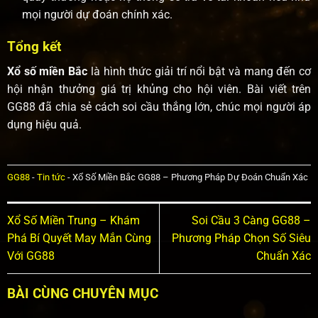
mọi người dự đoán chính xác.
Tổng kết
Xổ số miền Bắc
là hình thức giải trí nổi bật và mang đến cơ
hội nhận thưởng giá trị khủng cho hội viên. Bài viết trên
GG88 đã chia sẻ cách soi cầu thắng lớn, chúc mọi người áp
dụng hiệu quả.
GG88
-
Tin tức
-
Xổ Số Miền Bắc GG88 – Phương Pháp Dự Đoán Chuẩn Xác
Xổ Số Miền Trung – Khám
Soi Cầu 3 Càng GG88 –
Phá Bí Quyết May Mắn Cùng
Phương Pháp Chọn Số Siêu
Với GG88
Chuẩn Xác
BÀI CÙNG CHUYÊN MỤC