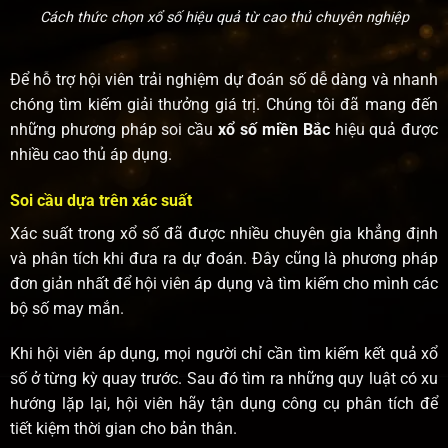
Cách thức chọn xổ số hiệu quả từ cao thủ chuyên nghiệp
Để hỗ trợ hội viên trải nghiệm dự đoán số dễ dàng và nhanh
chóng tìm kiếm giải thưởng giá trị. Chúng tôi đã mang đến
những phương pháp soi cầu
xổ số miền Bắc
hiệu quả được
nhiều cao thủ áp dụng.
Soi cầu dựa trên xác suất
Xác suất trong xổ số đã được nhiều chuyên gia khẳng định
và phân tích khi đưa ra dự đoán. Đây cũng là phương pháp
đơn giản nhất để hội viên áp dụng và tìm kiếm cho mình các
bộ số may mắn.
Khi hội viên áp dụng, mọi người chỉ cần tìm kiếm kết quả xổ
số ở từng kỳ quay trước. Sau đó tìm ra những quy luật có xu
hướng lặp lại, hội viên hãy tận dụng công cụ phân tích để
tiết kiệm thời gian cho bản thân.