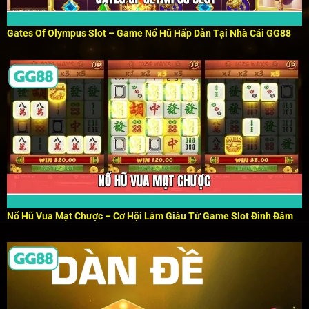
Gates Of Olympus Slot – Game Nổ Hũ Hấp Dẫn Tại Nhà Cái GG88
Nổ Hũ Vua Mạt Chược – Cơ Hội Làm Giàu Từ Game Slot Đình Đám