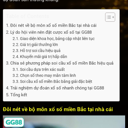
Table of Contents
Đôi nét về bộ môn xổ số miền Bắc tại nhà cái
Lý do hội viên nên đặt cược xổ số tại GG88
Giao diện khoa học, bảng cập nhật liên tục
Giá trị giải thưởng lớn
Hỗ trợ soi cầu hiệu quả
Khuyến mãi giá trị hấp dẫn
Chia sẻ phương pháp soi cầu xổ số miền Bắc hiệu quả
Soi cầu dựa trên xác suất
Chọn số theo may mắn tâm linh
Soi cầu xổ số miền Bắc bằng giải đặc biệt
Trải nghiệm dự đoán xổ số nhanh chóng tại GG88
Tổng kết
Đôi nét về bộ môn xổ số miền Bắc tại nhà cái