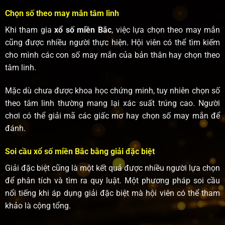
Chọn số theo may mắn tâm linh
Khi tham gia
xổ số miền Bắc
, việc lựa chọn theo may mắn
cũng được nhiều người thực hiện. Hội viên có thể tìm kiếm
cho mình các con số may mắn của bản thân hay chọn theo
tâm linh.
Mặc dù chưa được khoa học chứng minh, tuy nhiên chọn số
theo tâm linh thường mang lại xác suất trúng cao. Người
chơi có thể giải mã các giấc mơ hay chọn số may mắn để
đánh.
Soi cầu xổ số miền Bắc bằng giải đặc biệt
Giải đặc biệt cũng là một kết quả được nhiều người lựa chọn
để phân tích và tìm ra quy luật. Một phương pháp soi cầu
nổi tiếng khi áp dụng giải đặc biệt mà hội viên có thể tham
khảo là cộng tổng.