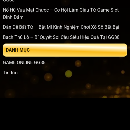
Nổ Hũ Vua Mạt Chược – Cơ Hội Làm Giàu Từ Game Slot
Đình Đám
Dàn Đề Bất Tử – Bật Mí Kinh Nghiệm Chơi Xổ Số Bất Bại
Bạch Thủ Lô – Bí Quyết Soi Cầu Siêu Hiệu Quả Tại GG88
DANH MỤC
GAME ONLINE GG88
Tin tức