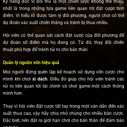
Kỹ năng đọc vị đối thủ là một chiến lược không thể thiếu,
nhất là trong những tựa game liên quan tới đặt cược tính
điểm. Vì hiểu rõ được tâm lý đối phương, người chơi có thể
dự đoán xác suất chiến thắng và tránh bị thua nhiều.
Hội viên có thể quan sát cách đặt cược của đối phương để
dự đoán số điểm mà họ đang có. Từ đó, thay đổi chiến
thuật phù hợp để tránh rủi ro cho bản thân.
Quản lý nguồn vốn hiệu quả
Mọi người đừng quên lập kế hoạch sử dụng vốn cược cho
mình khi chơi
xì dách
. Điều đó giúp cho hội viên tránh các
rủi ro liên quan tới tài chính và chơi game một cách thông
minh hơn.
Thay vì hội viên đặt cược tất tay trong một ván dẫn đến xác
suất thua cao, vậy hãy chia nhỏ chúng cho nhiều bàn cược.
Đặc biệt, nên đặt ra giới hạn chơi cho bản thân để đảm bảo