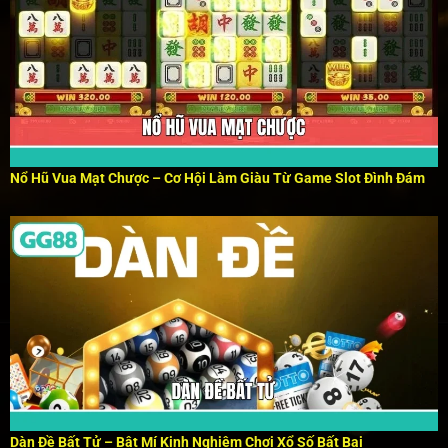
Nổ Hũ Vua Mạt Chược – Cơ Hội Làm Giàu Từ Game Slot Đình Đám
Dàn Đề Bất Tử – Bật Mí Kinh Nghiệm Chơi Xổ Số Bất Bại