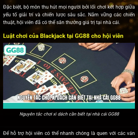
Đặc biệt, bộ môn thu hút mọi người bởi lối chơi kết hợp giữa
yếu tố giải trí và chiến lược sâu sắc. Nắm vững các chiến
thuật, hội viên đã có thể săn thưởng giá trị tại nhà cái.
Luật chơi của Blackjack tại GG88 cho hội viên
Nguyên tắc chơi xì dách cần biết tại nhà cái GG88
Để hỗ trợ hội viên có thể nhanh chóng là quen với các ván