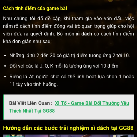
Cách tính điểm của game bài
Như chúng tôi đã đề cập, khi tham gia vào ván đấu, việc
nắm rõ cách tính điểm đóng vai trò quan trọng giúp cho hội
viên đưa ra quyết định. Bộ môn
xì dách
có cách tính điểm
khá đơn giản như sau:
Những lá từ 2 đến 20 có giá trị điểm tương ứng 2 tới 10.
Đối với các lá J, Q, K mỗi lá tương ứng với 10 điểm.
Riêng lá Át, người chơi có thể linh hoạt lựa chọn 1 hoặc
11 tùy vào tình huống.
Bài Viết Liên Quan :
Xì Tố - Game Bài Đổi Thưởng Yêu
Thích Nhất Tại GG88
Hướng dẫn các bước trải nghiệm xì dách tại GG88