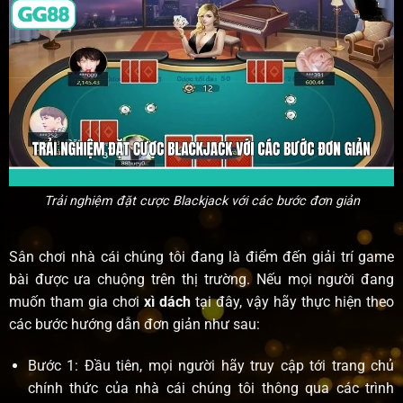
Trải nghiệm đặt cược Blackjack với các bước đơn giản
Sân chơi nhà cái chúng tôi đang là điểm đến giải trí game
bài được ưa chuộng trên thị trường. Nếu mọi người đang
muốn tham gia chơi
xì dách
tại đây, vậy hãy thực hiện theo
các bước hướng dẫn đơn giản như sau:
Bước 1: Đầu tiên, mọi người hãy truy cập tới trang chủ
chính thức của nhà cái chúng tôi thông qua các trình