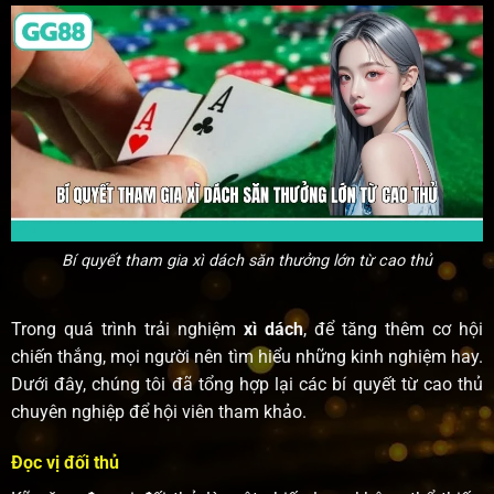
Bí quyết tham gia xì dách săn thưởng lớn từ cao thủ
Trong quá trình trải nghiệm
xì dách
, để tăng thêm cơ hội
chiến thắng, mọi người nên tìm hiểu những kinh nghiệm hay.
Dưới đây, chúng tôi đã tổng hợp lại các bí quyết từ cao thủ
chuyên nghiệp để hội viên tham khảo.
Đọc vị đối thủ