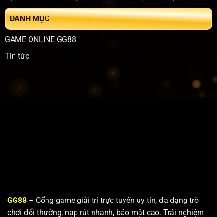
DANH MỤC
GAME ONLINE GG88
Tin tức
GG88
– Cổng game giải trí trực tuyến uy tín, đa dạng trò
chơi đổi thưởng, nạp rút nhanh, bảo mật cao. Trải nghiệm